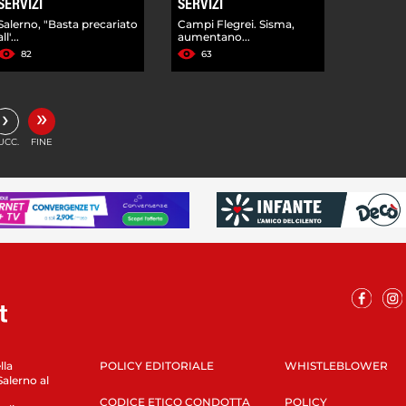
SERVIZI
SERVIZI
Salerno, "Basta precariato
Campi Flegrei. Sisma,
all'...
aumentano...
82
63
»
›
UCC.
FINE
lla
POLICY EDITORIALE
WHISTLEBLOWER
Salerno al
CODICE ETICO CONDOTTA
POLICY