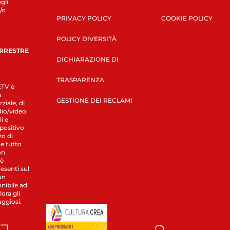
gli
/o
PRIVACY POLICY
COOKIE POLICY
POLICY DIVERSITÀ
ERRESTRE
DICHIARAZIONE DI
TRASPARENZA
LETV è
a
GESTIONE DEI RECLAMI
ziale, di
dio/video,
i e
spositivo
zo di
 e tutto
on
 è
esenti sul
un
nibile ad
ora gli
aggiosi.