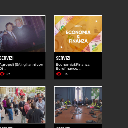
SERVIZI
SERVIZI
Agropoli (SA), gli anni con
Economia&Finanza,
Di ...
Eurofinance: ...
87
114