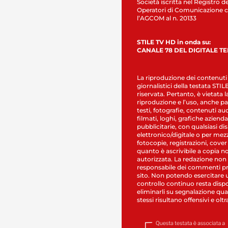
Società iscritta nel Registro de
Operatori di Comunicazione c
l’AGCOM al n. 20133
STILE TV HD in onda su:
CANALE 78 DEL DIGITALE T
La riproduzione dei contenuti
giornalistici della testata STI
riservata. Pertanto, è vietata l
riproduzione e l’uso, anche par
testi, fotografie, contenuti au
filmati, loghi, grafiche aziendal
pubblicitarie, con qualsiasi di
elettronico/digitale o per mez
fotocopie, registrazioni, cover
quanto è ascrivibile a copia n
autorizzata. La redazione non
responsabile dei commenti pr
sito. Non potendo esercitare 
controllo continuo resta dispo
eliminarli su segnalazione qual
stessi risultano offensivi e oltr