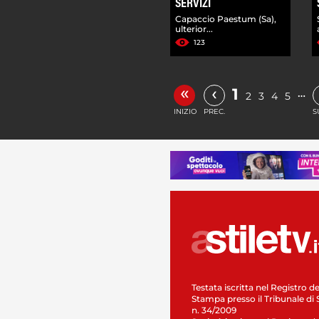
SERVIZI
Capaccio Paestum (Sa),
ulterior...
123
«
‹
1
…
2
3
4
5
INIZIO
PREC.
S
Testata iscritta nel Registro de
Stampa presso il Tribunale di 
n. 34/2009