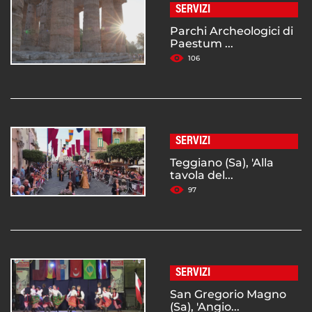
SERVIZI
Parchi Archeologici di
Paestum ...
106
SERVIZI
Teggiano (Sa), 'Alla
tavola del...
97
SERVIZI
San Gregorio Magno
(Sa), 'Angio...