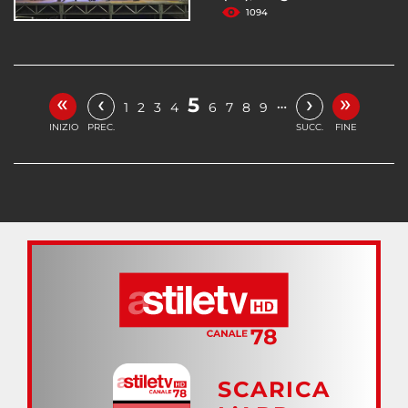
1094
«
»
‹
›
5
…
1
2
3
4
6
7
8
9
INIZIO
PREC.
SUCC.
FINE
SCARICA