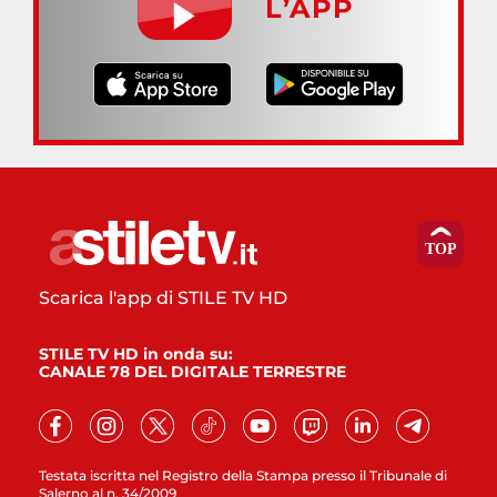
L’APP
Scarica l'app di STILE TV HD
STILE TV HD in onda su:
CANALE 78 DEL DIGITALE TERRESTRE
Testata iscritta nel Registro della Stampa presso il Tribunale di
Salerno al n. 34/2009