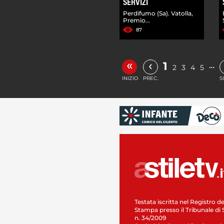
SERVIZI
Perdifumo (Sa). Vatolla,
Premio...
87
«
‹
1
…
2
3
4
5
INIZIO
PREC.
S
Testata iscritta nel Registro de
Stampa presso il Tribunale di 
n. 34/2009