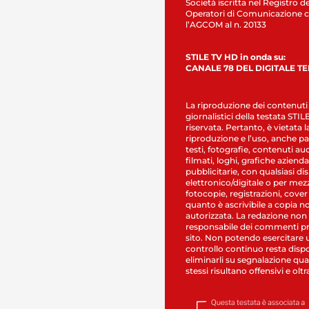
Società iscritta nel Registro de
Operatori di Comunicazione c
l’AGCOM al n. 20133
STILE TV HD in onda su:
CANALE 78 DEL DIGITALE T
La riproduzione dei contenuti
giornalistici della testata STI
riservata. Pertanto, è vietata l
riproduzione e l’uso, anche par
testi, fotografie, contenuti au
filmati, loghi, grafiche aziendal
pubblicitarie, con qualsiasi di
elettronico/digitale o per mez
fotocopie, registrazioni, cover
quanto è ascrivibile a copia n
autorizzata. La redazione non
responsabile dei commenti pr
sito. Non potendo esercitare 
controllo continuo resta dispo
eliminarli su segnalazione qual
stessi risultano offensivi e oltr