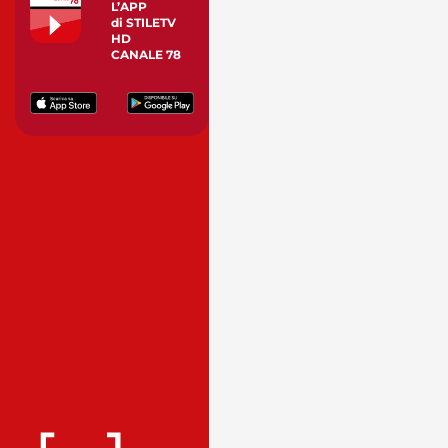
L’APP
di STILETV
HD
CANALE 78