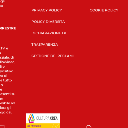
gli
/o
PRIVACY POLICY
COOKIE POLICY
POLICY DIVERSITÀ
ERRESTRE
DICHIARAZIONE DI
TRASPARENZA
LETV è
a
GESTIONE DEI RECLAMI
ziale, di
dio/video,
i e
spositivo
zo di
 e tutto
on
 è
esenti sul
un
nibile ad
ora gli
aggiosi.