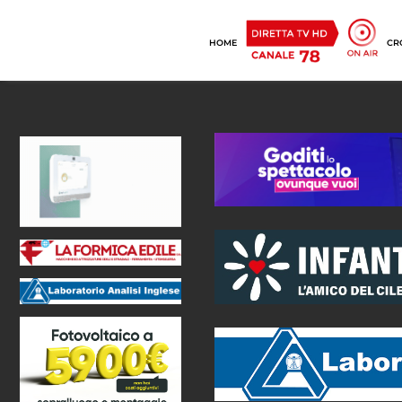
HOME
CR