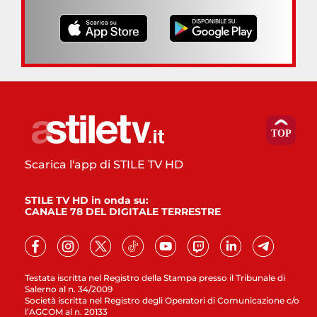
Scarica l'app di STILE TV HD
STILE TV HD in onda su:
CANALE 78 DEL DIGITALE TERRESTRE
Testata iscritta nel Registro della Stampa presso il Tribunale di
Salerno al n. 34/2009
Società iscritta nel Registro degli Operatori di Comunicazione c/o
l’AGCOM al n. 20133