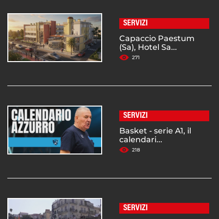
SERVIZI
Capaccio Paestum
(Sa), Hotel Sa...
271
SERVIZI
Basket - serie A1, il
calendari...
218
SERVIZI