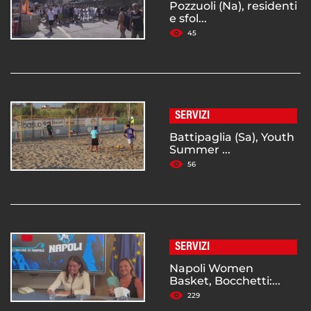
Pozzuoli (Na), residenti
e sfol...
45
SERVIZI
Battipaglia (Sa), Youth
Summer ...
56
SERVIZI
Napoli Women
Basket, Bocchetti:...
229