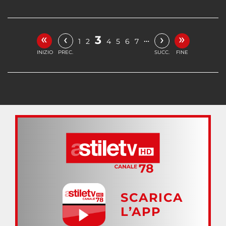
«
»
‹
›
3
…
1
2
4
5
6
7
INIZIO
PREC.
SUCC.
FINE
SCARICA
L’APP