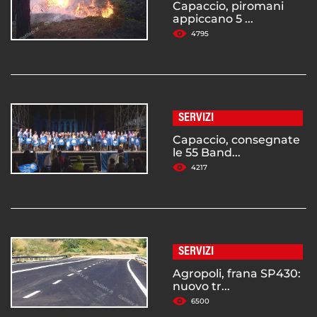
Capaccio, piromani
appiccano 5 ...
4795
SERVIZI
Capaccio, consegnate
le 55 Band...
4217
SERVIZI
Agropoli, frana SP430:
nuovo tr...
6500