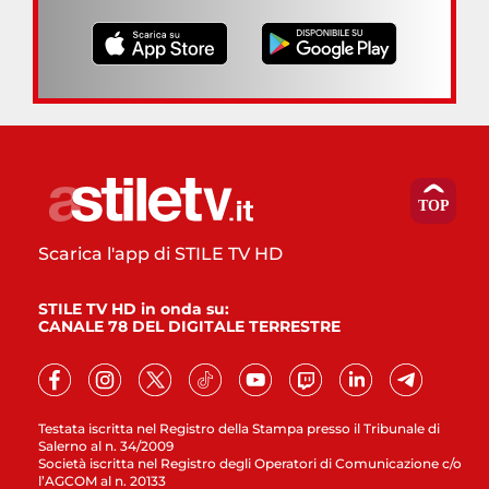
Scarica l'app di STILE TV HD
STILE TV HD in onda su:
CANALE 78 DEL DIGITALE TERRESTRE
Testata iscritta nel Registro della Stampa presso il Tribunale di
Salerno al n. 34/2009
Società iscritta nel Registro degli Operatori di Comunicazione c/o
l’AGCOM al n. 20133