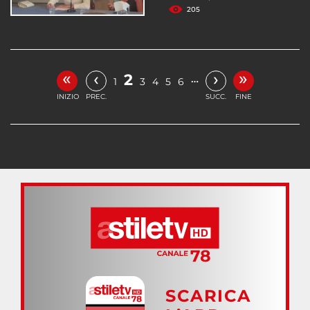
205
«
»
‹
›
2
…
1
3
4
5
6
INIZIO
PREC.
SUCC.
FINE
SCARICA