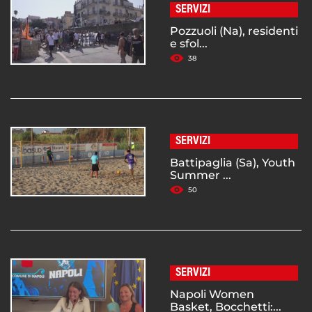
SERVIZI
Pozzuoli (Na), residenti
e sfol...
38
SERVIZI
Battipaglia (Sa), Youth
Summer ...
50
SERVIZI
Napoli Women
Basket, Bocchetti:...