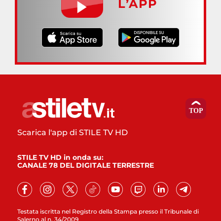
L’APP
Scarica l'app di STILE TV HD
STILE TV HD in onda su:
CANALE 78 DEL DIGITALE TERRESTRE
Testata iscritta nel Registro della Stampa presso il Tribunale di
Salerno al n. 34/2009