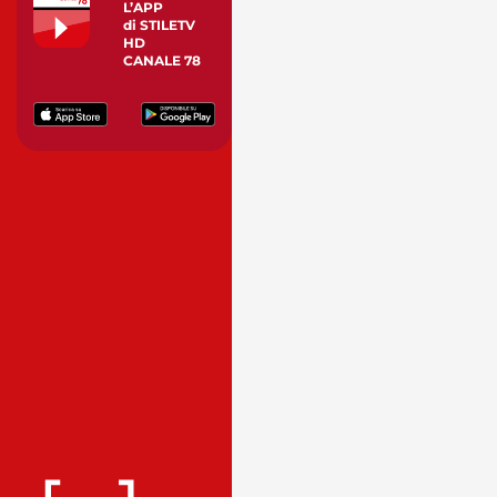
L’APP
di STILETV
HD
CANALE 78