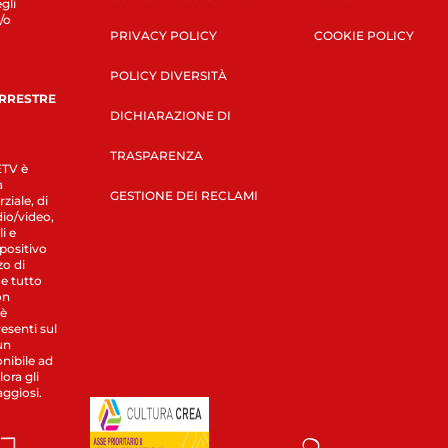
gli
/o
PRIVACY POLICY
COOKIE POLICY
POLICY DIVERSITÀ
ERRESTRE
DICHIARAZIONE DI
TRASPARENZA
LETV è
a
GESTIONE DEI RECLAMI
ziale, di
dio/video,
i e
spositivo
zo di
 e tutto
on
 è
esenti sul
un
nibile ad
ora gli
aggiosi.