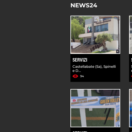
NEWS24
SERVIZI
Castellabate (Sa), Spinelli
e D...
94