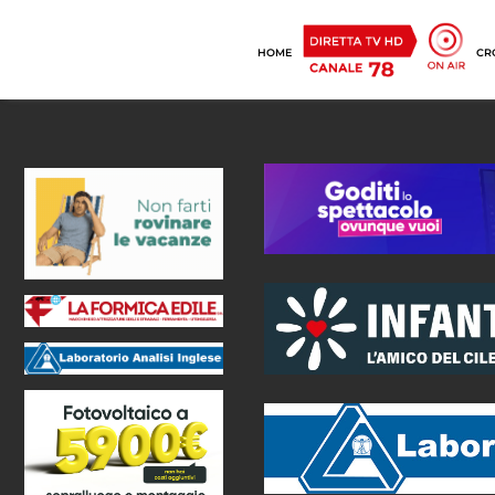
HOME
CR