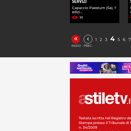
SERVIZI
Capaccio Paestum (Sa), 1'
edizi...
95
«
‹
4
1
2
3
5
6
7
INIZIO
PREC.
Testata iscritta nel Registro de
Stampa presso il Tribunale di 
n. 34/2009