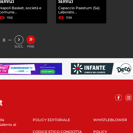
SERVIZI
SERVIZI
Napoli Basket, società e
Capaccio Paestum (Sa).
comune...
Laborato...
1155
1139
»
›
…
8
SUCC.
FINE
lla
POLICY EDITORIALE
WHISTLEBLOWER
Salerno al
CODICE ETICO CONDOTTA
POLICY