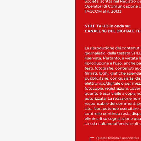
Società iscritta nel Registro de
Operatori di Comunicazione c
l’AGCOM al n. 20133
STILE TV HD in onda su:
CANALE 78 DEL DIGITALE T
La riproduzione dei contenuti
giornalistici della testata STI
riservata. Pertanto, è vietata l
riproduzione e l’uso, anche par
testi, fotografie, contenuti au
filmati, loghi, grafiche aziendal
pubblicitarie, con qualsiasi di
elettronico/digitale o per mez
fotocopie, registrazioni, cover
quanto è ascrivibile a copia n
autorizzata. La redazione non
responsabile dei commenti pr
sito. Non potendo esercitare 
controllo continuo resta dispo
eliminarli su segnalazione qual
stessi risultano offensivi e oltr