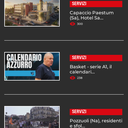
SERVIZI
Capaccio Paestum
(Sa), Hotel Sa...
300
SERVIZI
Basket - serie A1, il
calendari...
238
SERVIZI
Pozzuoli (Na), residenti
e sfol...