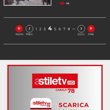
66
«
»
‹
›
4
…
1
2
3
5
6
7
8
INIZIO
PREC.
SUCC.
FINE
SCARICA