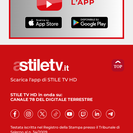
L’APP
Scarica l'app di STILE TV HD
STILE TV HD in onda su:
CANALE 78 DEL DIGITALE TERRESTRE
Testata iscritta nel Registro della Stampa presso il Tribunale di
Salerno al n. 34/2009