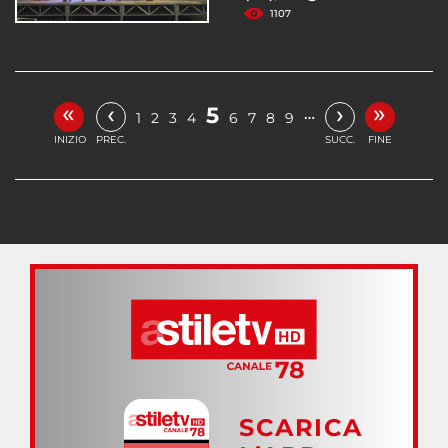
1107
«
»
‹
›
5
…
1
2
3
4
6
7
8
9
INIZIO
PREC.
SUCC.
FINE
SCARICA