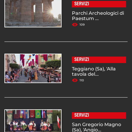
SERVIZI
Parchi Archeologici di
Paestum ...
109
SERVIZI
Teggiano (Sa), 'Alla
tavola del...
110
SERVIZI
San Gregorio Magno
(Sa), 'Angio...