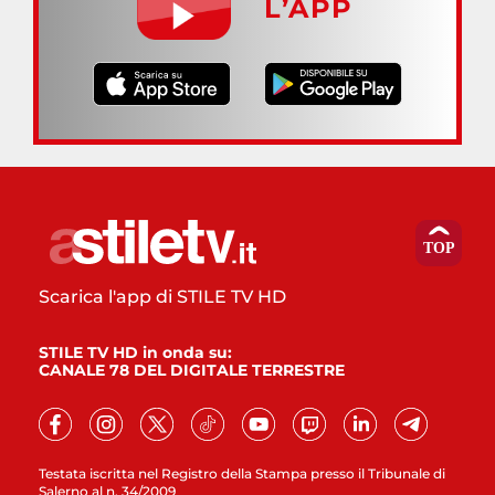
L’APP
Scarica l'app di STILE TV HD
STILE TV HD in onda su:
CANALE 78 DEL DIGITALE TERRESTRE
Testata iscritta nel Registro della Stampa presso il Tribunale di
Salerno al n. 34/2009