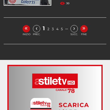
30
«
»
‹
›
1
…
2
3
4
5
INIZIO
PREC.
SUCC.
FINE
SCARICA