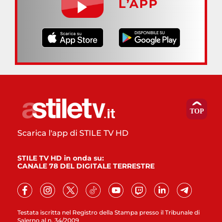
L’APP
Scarica l'app di STILE TV HD
STILE TV HD in onda su:
CANALE 78 DEL DIGITALE TERRESTRE
Testata iscritta nel Registro della Stampa presso il Tribunale di
Salerno al n. 34/2009