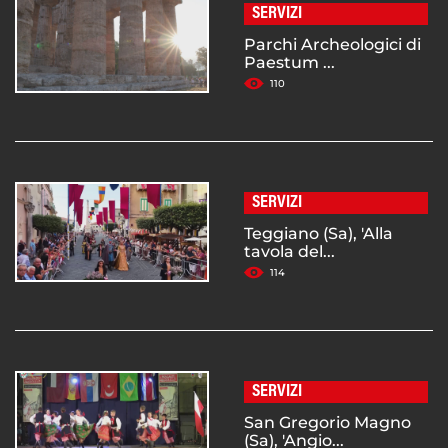
SERVIZI
Parchi Archeologici di
Paestum ...
110
SERVIZI
Teggiano (Sa), 'Alla
tavola del...
114
SERVIZI
San Gregorio Magno
(Sa), 'Angio...