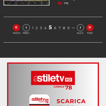
1118
«
»
‹
›
5
…
1
2
3
4
6
7
8
9
INIZIO
PREC.
SUCC.
FINE
SCARICA