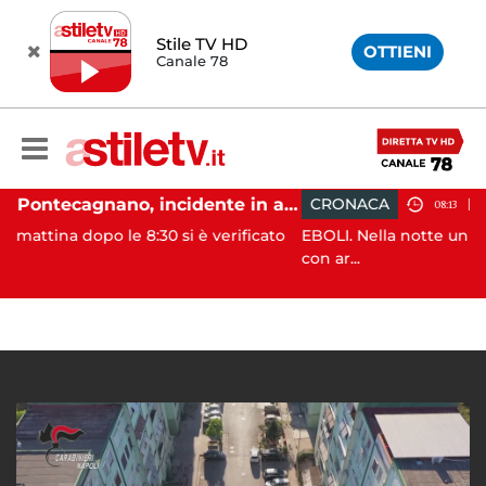
Stile TV HD
OTTIENI
Canale 78
Pontecagnano, incidente in autostrada: 5 giovani feriti
CRONACA
08:13
 8:30 si è verificato
EBOLI. Nella notte un uomo e’ stato ag
con ar...