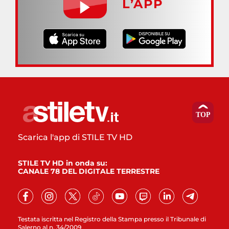
L’APP
Scarica l'app di STILE TV HD
STILE TV HD in onda su:
CANALE 78 DEL DIGITALE TERRESTRE
Testata iscritta nel Registro della Stampa presso il Tribunale di
Salerno al n. 34/2009