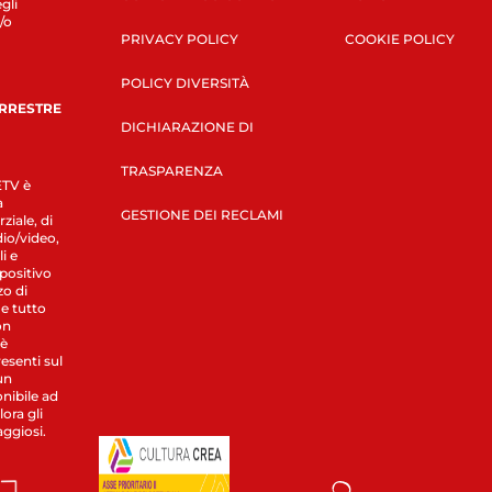
gli
/o
PRIVACY POLICY
COOKIE POLICY
POLICY DIVERSITÀ
ERRESTRE
DICHIARAZIONE DI
TRASPARENZA
LETV è
a
GESTIONE DEI RECLAMI
ziale, di
dio/video,
i e
spositivo
zo di
 e tutto
on
 è
esenti sul
un
nibile ad
ora gli
aggiosi.