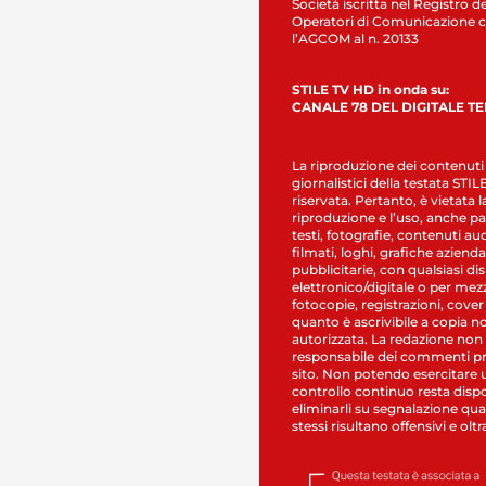
Società iscritta nel Registro de
Operatori di Comunicazione c
l’AGCOM al n. 20133
STILE TV HD in onda su:
CANALE 78 DEL DIGITALE T
La riproduzione dei contenuti
giornalistici della testata STI
riservata. Pertanto, è vietata l
riproduzione e l’uso, anche par
testi, fotografie, contenuti au
filmati, loghi, grafiche aziendal
pubblicitarie, con qualsiasi di
elettronico/digitale o per mez
fotocopie, registrazioni, cover
quanto è ascrivibile a copia n
autorizzata. La redazione non
responsabile dei commenti pr
sito. Non potendo esercitare 
controllo continuo resta dispo
eliminarli su segnalazione qual
stessi risultano offensivi e oltr