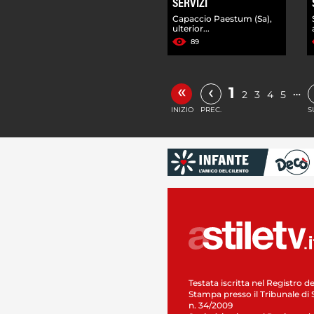
SERVIZI
Capaccio Paestum (Sa),
ulterior...
89
«
‹
1
…
2
3
4
5
INIZIO
PREC.
S
Testata iscritta nel Registro de
Stampa presso il Tribunale di 
n. 34/2009