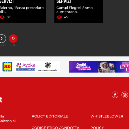
SERVIZI
SERVIZI
Salerno, "Basta precariato
Campi Flegrei. Sisma,
all'...
aumentano...
58
45
»
›
UCC.
FINE
lla
POLICY EDITORIALE
WHISTLEBLOWER
Salerno al
CODICE ETICO CONDOTTA
POLICY