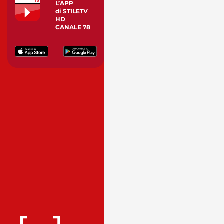
L’APP
di STILETV
HD
CANALE 78