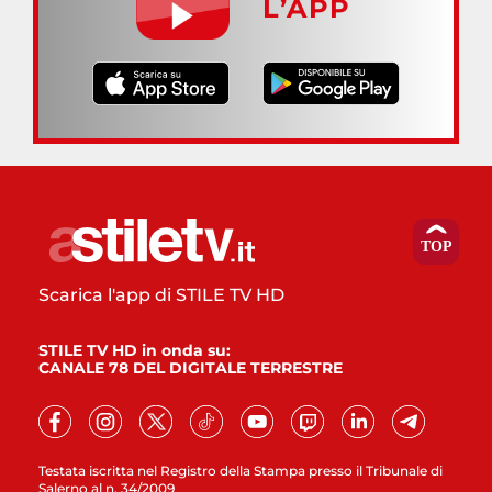
L’APP
Scarica l'app di STILE TV HD
STILE TV HD in onda su:
CANALE 78 DEL DIGITALE TERRESTRE
Testata iscritta nel Registro della Stampa presso il Tribunale di
Salerno al n. 34/2009