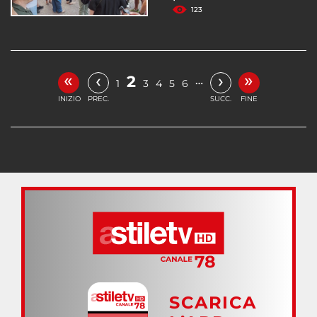
123
«
»
‹
›
2
…
1
3
4
5
6
INIZIO
PREC.
SUCC.
FINE
SCARICA