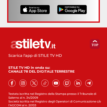
Scarica l'app di STILE TV HD
STILE TV HD in onda su:
CANALE 78 DEL DIGITALE TERRESTRE
Testata iscritta nel Registro della Stampa presso il Tribunale di
Salerno al n. 34/2009
Società iscritta nel Registro degli Operatori di Comunicazione c/o
l’AGCOM al n. 20133