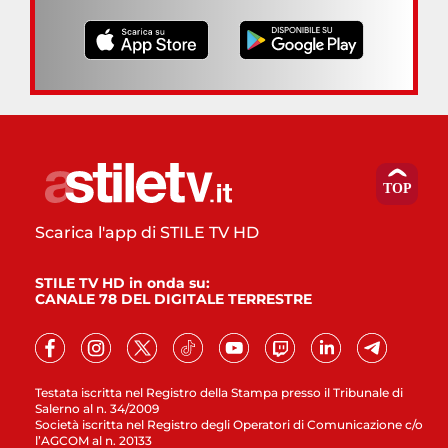
Scarica l'app di STILE TV HD
STILE TV HD in onda su:
CANALE 78 DEL DIGITALE TERRESTRE
Testata iscritta nel Registro della Stampa presso il Tribunale di
Salerno al n. 34/2009
Società iscritta nel Registro degli Operatori di Comunicazione c/o
l’AGCOM al n. 20133