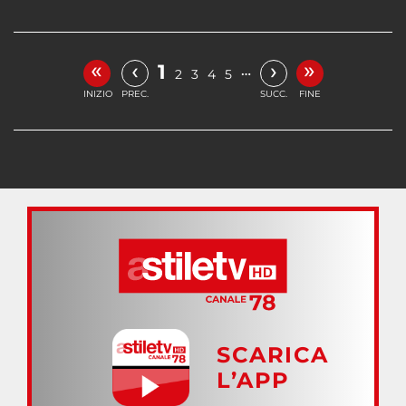
«
»
‹
›
1
…
2
3
4
5
INIZIO
PREC.
SUCC.
FINE
SCARICA
L’APP