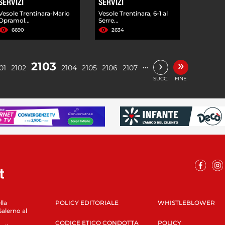
SERVIZI
SERVIZI
Vesole Trentinara-Mario
Vesole Trentinara, 6-1 al
Opramol...
Serre...
6690
2634
»
›
2103
…
01
2102
2104
2105
2106
2107
SUCC.
FINE
lla
POLICY EDITORIALE
WHISTLEBLOWER
Salerno al
CODICE ETICO CONDOTTA
POLICY