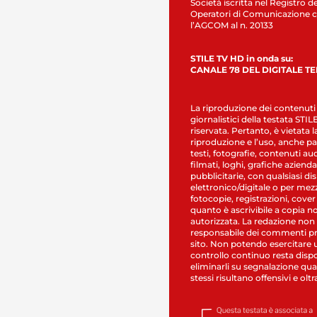
Società iscritta nel Registro de
Operatori di Comunicazione c
l’AGCOM al n. 20133
STILE TV HD in onda su:
CANALE 78 DEL DIGITALE T
La riproduzione dei contenuti
giornalistici della testata STI
riservata. Pertanto, è vietata l
riproduzione e l’uso, anche par
testi, fotografie, contenuti au
filmati, loghi, grafiche aziendal
pubblicitarie, con qualsiasi di
elettronico/digitale o per mez
fotocopie, registrazioni, cover
quanto è ascrivibile a copia n
autorizzata. La redazione non
responsabile dei commenti pr
sito. Non potendo esercitare 
controllo continuo resta dispo
eliminarli su segnalazione qual
stessi risultano offensivi e oltr