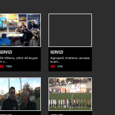
SERVIZI
SERVIZI
Bit Milano, oltre 40 buyer
Agropoli, metano: accesa
in v...
la pri...
7856
4182