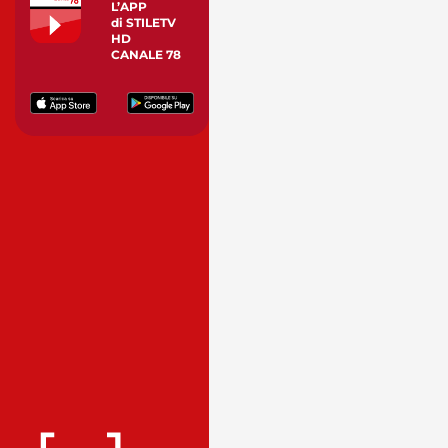
L’APP
di STILETV
HD
CANALE 78