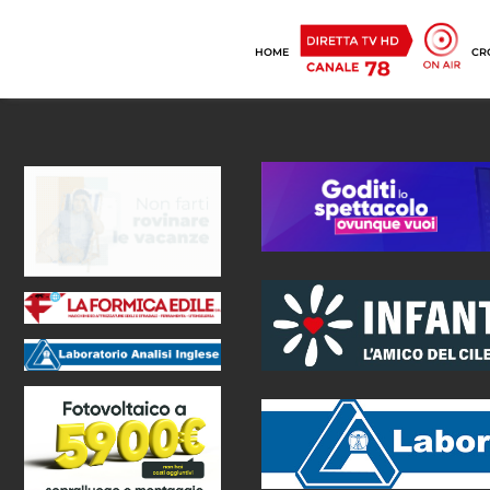
HOME
CR