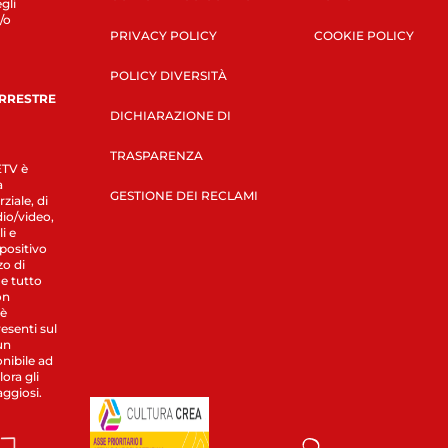
gli
/o
PRIVACY POLICY
COOKIE POLICY
POLICY DIVERSITÀ
ERRESTRE
DICHIARAZIONE DI
TRASPARENZA
LETV è
a
GESTIONE DEI RECLAMI
ziale, di
dio/video,
i e
spositivo
zo di
 e tutto
on
 è
esenti sul
un
nibile ad
ora gli
aggiosi.