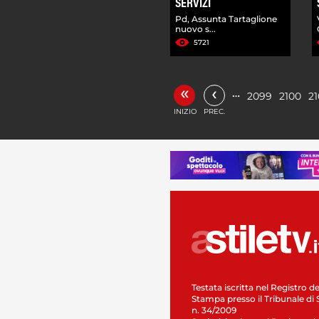
SERVIZI
Pd, Assunta Tartaglione
nuovo s...
5721
«
‹
…
2099
2100
21
INIZIO
PREC.
Testata iscritta nel Registro de
Stampa presso il Tribunale di 
n. 34/2009