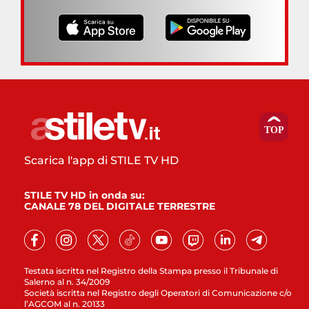
Scarica l'app di STILE TV HD
STILE TV HD in onda su:
CANALE 78 DEL DIGITALE TERRESTRE
Testata iscritta nel Registro della Stampa presso il Tribunale di
Salerno al n. 34/2009
Società iscritta nel Registro degli Operatori di Comunicazione c/o
l’AGCOM al n. 20133