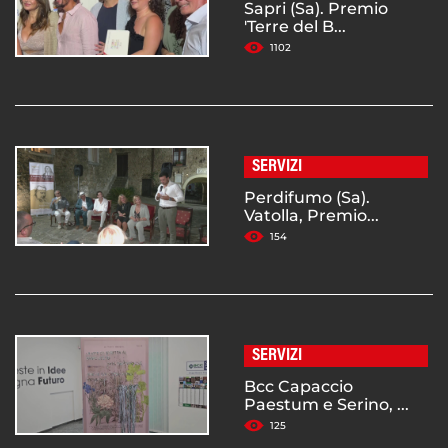
Sapri (Sa). Premio
'Terre del B...
1102
SERVIZI
Perdifumo (Sa).
Vatolla, Premio...
154
SERVIZI
Bcc Capaccio
Paestum e Serino, ...
125