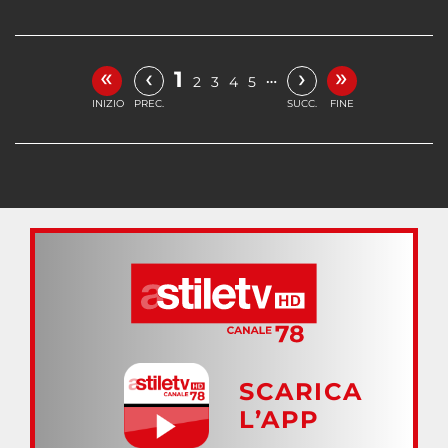
«
»
‹
›
1
…
2
3
4
5
INIZIO
PREC.
SUCC.
FINE
SCARICA
L’APP