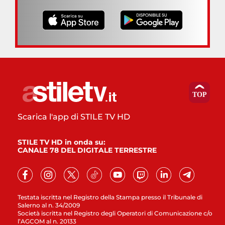
Scarica l'app di STILE TV HD
STILE TV HD in onda su:
CANALE 78 DEL DIGITALE TERRESTRE
Testata iscritta nel Registro della Stampa presso il Tribunale di
Salerno al n. 34/2009
Società iscritta nel Registro degli Operatori di Comunicazione c/o
l’AGCOM al n. 20133