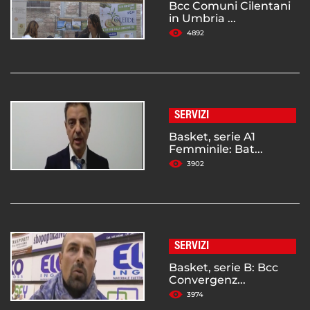
Bcc Comuni Cilentani
in Umbria ...
4892
SERVIZI
Basket, serie A1
Femminile: Bat...
3902
SERVIZI
Basket, serie B: Bcc
Convergenz...
3974