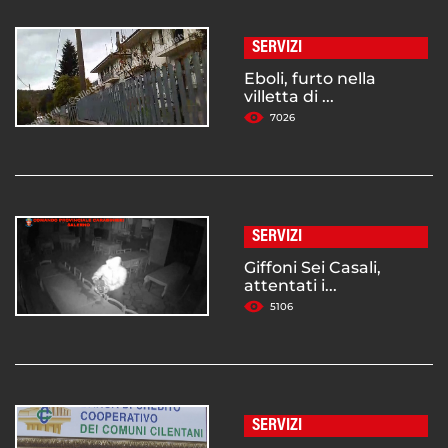
SERVIZI
Eboli, furto nella
villetta di ...
7026
SERVIZI
Giffoni Sei Casali,
attentati i...
5106
SERVIZI