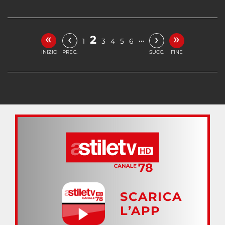
«
»
‹
›
2
…
1
3
4
5
6
INIZIO
PREC.
SUCC.
FINE
SCARICA
L’APP