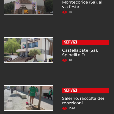
Montecorice (Sa), al
via festa ...
112
SERVIZI
Castellabate (Sa),
Spinelli e D...
70
SERVIZI
Salerno, raccolta dei
mozziconi...
1046