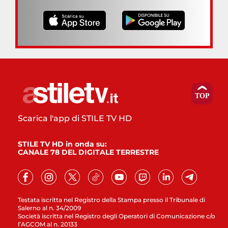
Scarica l'app di STILE TV HD
STILE TV HD in onda su:
CANALE 78 DEL DIGITALE TERRESTRE
Testata iscritta nel Registro della Stampa presso il Tribunale di
Salerno al n. 34/2009
Società iscritta nel Registro degli Operatori di Comunicazione c/o
l’AGCOM al n. 20133