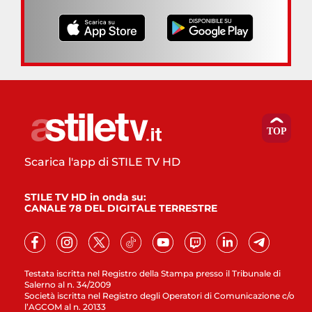
Scarica l'app di STILE TV HD
STILE TV HD in onda su:
CANALE 78 DEL DIGITALE TERRESTRE
Testata iscritta nel Registro della Stampa presso il Tribunale di
Salerno al n. 34/2009
Società iscritta nel Registro degli Operatori di Comunicazione c/o
l’AGCOM al n. 20133