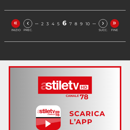
«
»
‹
›
6
…
…
2
3
4
5
7
8
9
10
INIZIO
PREC.
SUCC.
FINE
SCARICA
L’APP