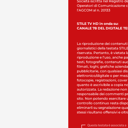
Società iscritta nel Registro de
Operatori di Comunicazione c
l’AGCOM al n. 20133
STILE TV HD in onda su:
CANALE 78 DEL DIGITALE T
La riproduzione dei contenuti
giornalistici della testata STI
riservata. Pertanto, è vietata l
riproduzione e l’uso, anche par
testi, fotografie, contenuti au
filmati, loghi, grafiche aziendal
pubblicitarie, con qualsiasi di
elettronico/digitale o per mez
fotocopie, registrazioni, cover
quanto è ascrivibile a copia n
autorizzata. La redazione non
responsabile dei commenti pr
sito. Non potendo esercitare 
controllo continuo resta dispo
eliminarli su segnalazione qual
stessi risultano offensivi e oltr