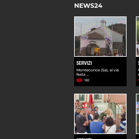
NEWS24
SERVIZI
Montecorice (Sa), al via
festa ...
182