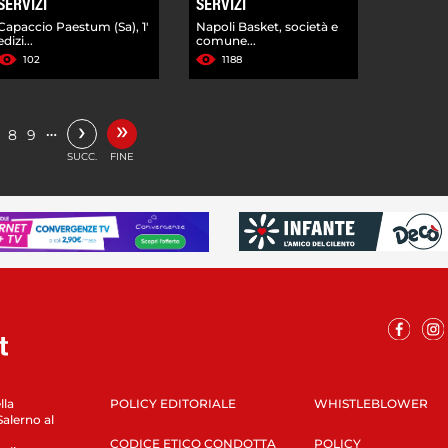
SERVIZI
SERVIZI
Capaccio Paestum (Sa), 1'
Napoli Basket, società e
edizi...
comune...
102
1188
»
›
…
8
9
SUCC.
FINE
lla
POLICY EDITORIALE
WHISTLEBLOWER
Salerno al
CODICE ETICO CONDOTTA
POLICY