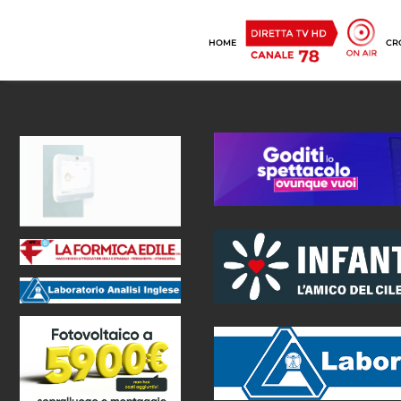
HOME
CR