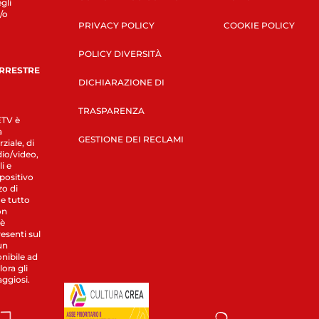
gli
/o
PRIVACY POLICY
COOKIE POLICY
POLICY DIVERSITÀ
ERRESTRE
DICHIARAZIONE DI
TRASPARENZA
LETV è
a
GESTIONE DEI RECLAMI
ziale, di
dio/video,
i e
spositivo
zo di
 e tutto
on
 è
esenti sul
un
nibile ad
ora gli
aggiosi.