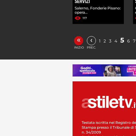
SERVIZI
Salerno, Fonderie Pisano:
opera...
117
«
‹
5
1
2
3
4
6
7
INIZIO
PREC.
Testata iscritta nel Registro de
Stampa presso il Tribunale di 
n. 34/2009