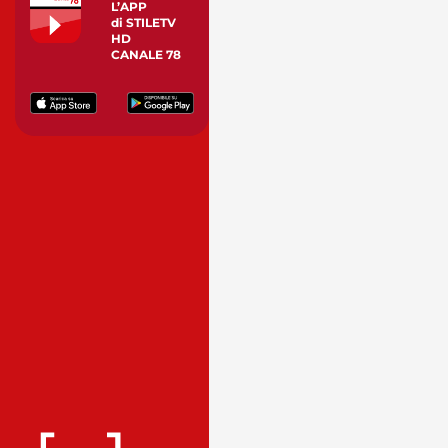
L’APP
di STILETV
HD
CANALE 78