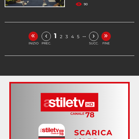
90
«
»
‹
›
1
…
2
3
4
5
INIZIO
PREC.
SUCC.
FINE
SCARICA