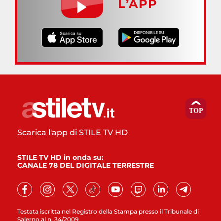
L’APP
Scarica l'app di STILE TV HD
STILE TV HD in onda su:
CANALE 78 DEL DIGITALE TERRESTRE
Testata iscritta nel Registro della Stampa presso il Tribunale di
Salerno al n. 34/2009