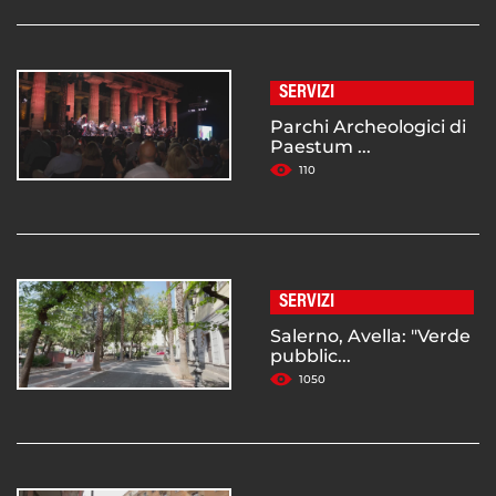
SERVIZI
Parchi Archeologici di
Paestum ...
110
SERVIZI
Salerno, Avella: "Verde
pubblic...
1050