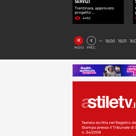
SERVIZI
Trentinara, approvato
progetto ...
4452
«
‹
…
1600
1601
16
INIZIO
PREC.
Testata iscritta nel Registro de
Stampa presso il Tribunale di 
n. 34/2009