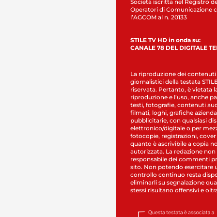
Società iscritta nel Registro de
Operatori di Comunicazione c
l’AGCOM al n. 20133
STILE TV HD in onda su:
CANALE 78 DEL DIGITALE T
La riproduzione dei contenuti
giornalistici della testata STI
riservata. Pertanto, è vietata l
riproduzione e l’uso, anche par
testi, fotografie, contenuti au
filmati, loghi, grafiche aziendal
pubblicitarie, con qualsiasi di
elettronico/digitale o per mez
fotocopie, registrazioni, cover
quanto è ascrivibile a copia n
autorizzata. La redazione non
responsabile dei commenti pr
sito. Non potendo esercitare 
controllo continuo resta dispo
eliminarli su segnalazione qual
stessi risultano offensivi e oltr