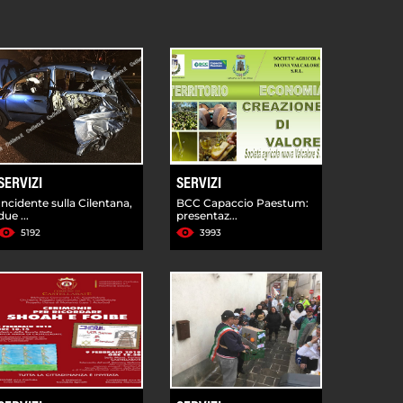
SERVIZI
SERVIZI
Incidente sulla Cilentana,
BCC Capaccio Paestum:
due ...
presentaz...
5192
3993