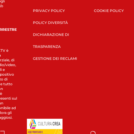
gli
/o
PRIVACY POLICY
COOKIE POLICY
POLICY DIVERSITÀ
ERRESTRE
DICHIARAZIONE DI
TRASPARENZA
LETV è
a
GESTIONE DEI RECLAMI
ziale, di
dio/video,
i e
spositivo
zo di
 e tutto
on
 è
esenti sul
un
nibile ad
ora gli
aggiosi.