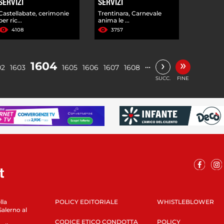
SERVIZI
SERVIZI
Castellabate, cerimonie
Trentinara, Carnevale
per ric...
anima le ...
4108
3757
»
›
1604
…
02
1603
1605
1606
1607
1608
SUCC.
FINE
lla
POLICY EDITORIALE
WHISTLEBLOWER
Salerno al
CODICE ETICO CONDOTTA
POLICY