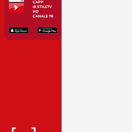
L’APP
di STILETV
HD
CANALE 78