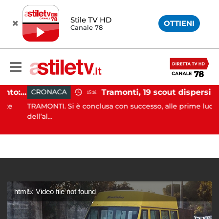
Stile TV HD
OTTIENI
Canale 78
Incidente agricolo nel Cilento: trattore si ribalta, muore 71enne
Tramonti, 19 scout dispersi in montagna salvati dai vigili del fuoco
CRONACA
15:14
TRAMONTI. Si è conclusa con successo, alle prime luci
dell’al...
html5: Video file not found