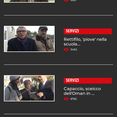
5931
SERVIZI
Rettifilo, 'piove' nella
scuola...
3452
SERVIZI
Capaccio, sceicco
dell'Oman in ...
6762