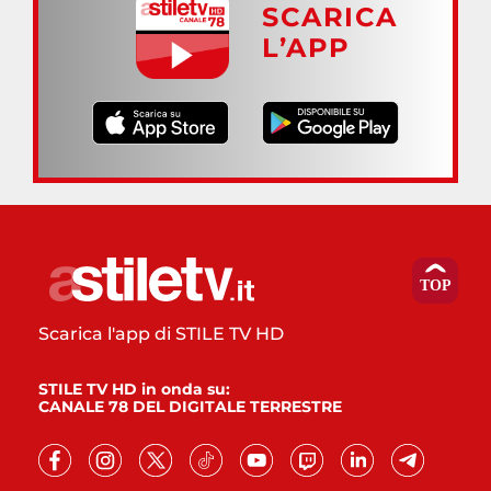
SCARICA
L’APP
Scarica l'app di STILE TV HD
STILE TV HD in onda su:
CANALE 78 DEL DIGITALE TERRESTRE