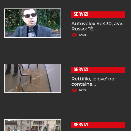
SERVIZI
Autovelox Sp430, avv.
Russo: “È...
12485
SERVIZI
Rettifilo, 'piove' nei
containe...
6295
SERVIZI