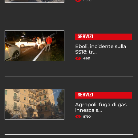
11330
SERVIZI
Eboli, incidente sulla
SS18: tr...
4861
SERVIZI
Agropoli, fuga di gas
innesca s...
8790