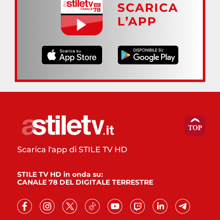
SCARICA
L’APP
Scarica l'app di STILE TV HD
STILE TV HD in onda su:
CANALE 78 DEL DIGITALE TERRESTRE