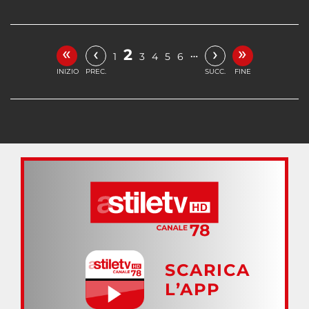
«
»
‹
›
2
…
1
3
4
5
6
INIZIO
PREC.
SUCC.
FINE
SCARICA
L’APP