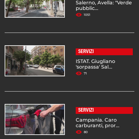
Salerno, Avella: "Verde
pubblic...
1051
SERVIZI
ISTAT. Giugliano
'sorpassa' Sal...
71
SERVIZI
Campania. Caro
carburanti, pror...
80