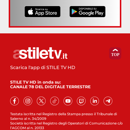
Scarica l'app di STILE TV HD
STILE TV HD in onda su:
CANALE 78 DEL DIGITALE TERRESTRE
Testata iscritta nel Registro della Stampa presso il Tribunale di
Salerno al n. 34/2009
Società iscritta nel Registro degli Operatori di Comunicazione c/o
l’AGCOM al n. 20133