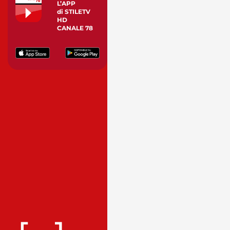
L’APP
di STILETV
HD
CANALE 78