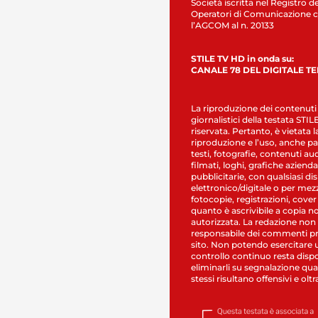
Società iscritta nel Registro de
Operatori di Comunicazione c
l’AGCOM al n. 20133
STILE TV HD in onda su:
CANALE 78 DEL DIGITALE T
La riproduzione dei contenuti
giornalistici della testata STI
riservata. Pertanto, è vietata l
riproduzione e l’uso, anche par
testi, fotografie, contenuti au
filmati, loghi, grafiche aziendal
pubblicitarie, con qualsiasi di
elettronico/digitale o per mez
fotocopie, registrazioni, cover
quanto è ascrivibile a copia n
autorizzata. La redazione non
responsabile dei commenti pr
sito. Non potendo esercitare 
controllo continuo resta dispo
eliminarli su segnalazione qual
stessi risultano offensivi e oltr