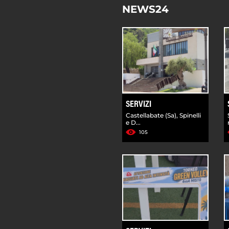
NEWS24
SERVIZI
Castellabate (Sa), Spinelli
e D...
105