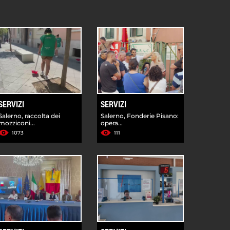
SERVIZI
SERVIZI
Salerno, raccolta dei
Salerno, Fonderie Pisano:
mozziconi...
opera...
1073
111