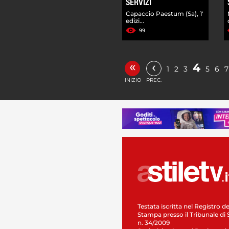
SERVIZI
Capaccio Paestum (Sa), 1'
edizi...
99
«
‹
4
1
2
3
5
6
7
INIZIO
PREC.
Testata iscritta nel Registro de
Stampa presso il Tribunale di 
n. 34/2009