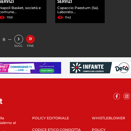
SERVIZI
SERVIZI
Napoli Basket, società e
Capaccio Paestum (Sa).
comune...
Laborato...
1159
1142
»
›
…
8
SUCC.
FINE
lla
POLICY EDITORIALE
WHISTLEBLOWER
Salerno al
CODICE ETICO CONDOTTA
POLICY