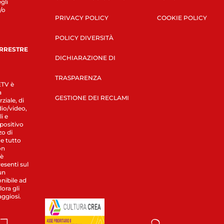
gli
/o
PRIVACY POLICY
COOKIE POLICY
POLICY DIVERSITÀ
ERRESTRE
DICHIARAZIONE DI
TRASPARENZA
LETV è
a
GESTIONE DEI RECLAMI
ziale, di
dio/video,
i e
spositivo
zo di
 e tutto
on
 è
esenti sul
un
nibile ad
ora gli
aggiosi.