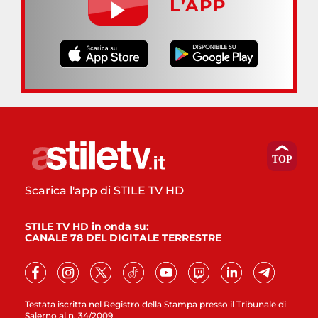
L’APP
Scarica l'app di STILE TV HD
STILE TV HD in onda su:
CANALE 78 DEL DIGITALE TERRESTRE
Testata iscritta nel Registro della Stampa presso il Tribunale di
Salerno al n. 34/2009