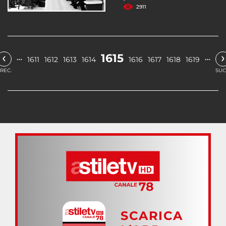
2911
‹
›
1615
…
…
1611
1612
1613
1614
1616
1617
1618
1619
REC.
SUC
SCARICA