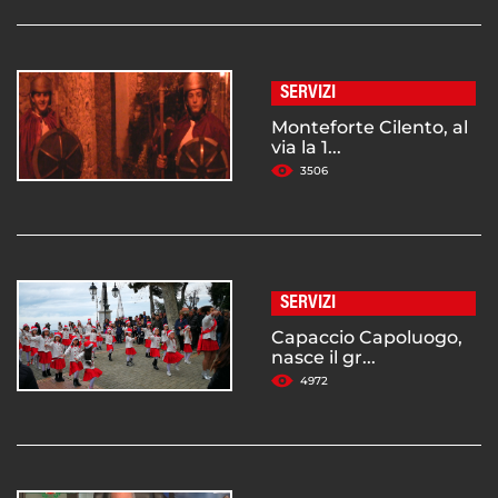
SERVIZI
Monteforte Cilento, al
via la 1...
3506
SERVIZI
Capaccio Capoluogo,
nasce il gr...
4972