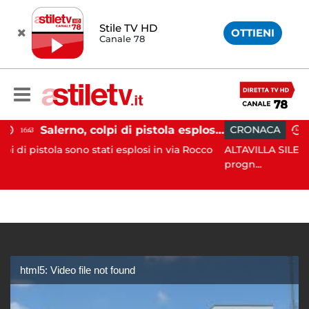
Stile TV HD
OTTIENI
Canale 78
Salerno, colpi di pistola esplosi a Pastena: paura tra i residenti
CRONACA
18:11
o stati esplosi in via Rocco
ALTAVILLA SILENTINA. Grave inci
progn...
html5: Video file not found