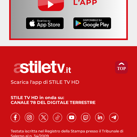
L’APP
Scarica l'app di STILE TV HD
STILE TV HD in onda su:
CANALE 78 DEL DIGITALE TERRESTRE
Testata iscritta nel Registro della Stampa presso il Tribunale di
Salerno al n. 34/2009