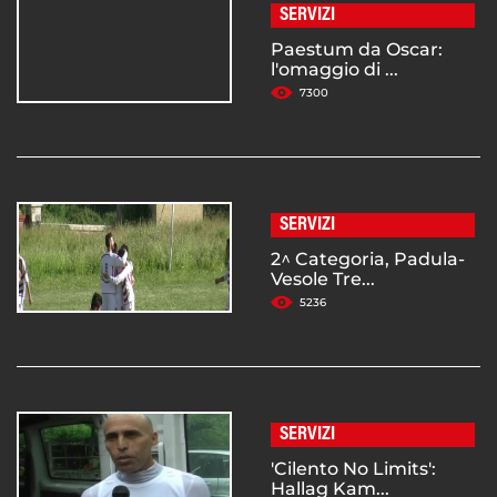
SERVIZI
Paestum da Oscar:
l'omaggio di ...
7300
SERVIZI
2^ Categoria, Padula-
Vesole Tre...
5236
SERVIZI
'Cilento No Limits':
Hallag Kam...