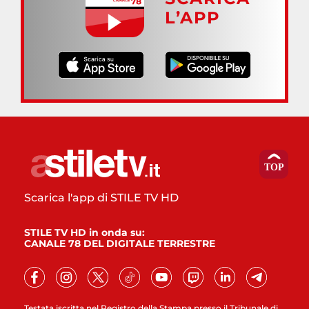
L’APP
Scarica l'app di STILE TV HD
STILE TV HD in onda su:
CANALE 78 DEL DIGITALE TERRESTRE
Testata iscritta nel Registro della Stampa presso il Tribunale di