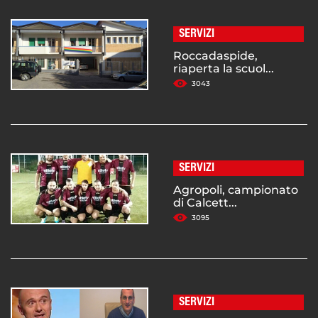
SERVIZI
Roccadaspide,
riaperta la scuol...
3043
SERVIZI
Agropoli, campionato
di Calcett...
3095
SERVIZI