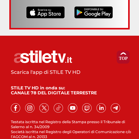
Scarica l'app di STILE TV HD
STILE TV HD in onda su:
CANALE 78 DEL DIGITALE TERRESTRE
Testata iscritta nel Registro della Stampa presso il Tribunale di
Salerno al n. 34/2009
Società iscritta nel Registro degli Operatori di Comunicazione c/o
l’AGCOM al n. 20133