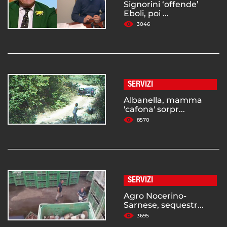
Signorini ‘offende’
Eboli, poi ...
3046
SERVIZI
Albanella, mamma
'cafona' sorpr...
8570
SERVIZI
Agro Nocerino-
Sarnese, sequestr...
3695