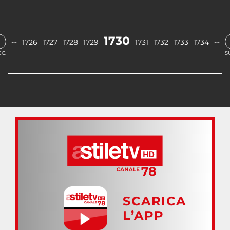
‹
1730
…
…
1726
1727
1728
1729
1731
1732
1733
1734
C.
S
SCARICA
L’APP