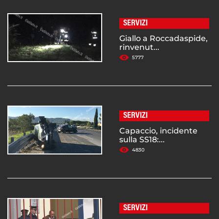
SERVIZI
Giallo a Roccadaspide,
rinvenut...
5777
SERVIZI
Capaccio, incidente
sulla SS18:...
4830
SERVIZI