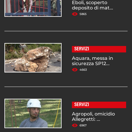
Eboli, scoperto
deposito di mat...
5865
SERVIZI
Aquara, messa in
sicurezza SP12...
4663
SERVIZI
Agropoli, omicidio
Allegretti: ...
6967