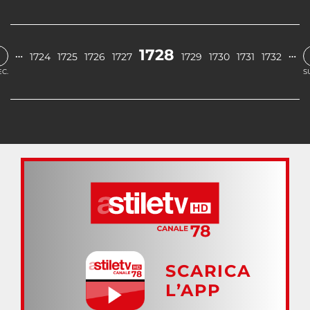
‹
1728
…
…
1724
1725
1726
1727
1729
1730
1731
1732
C.
S
SCARICA
L’APP