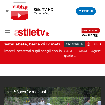
Stile TV HD
OTTIENI
Canale 78
Castellabate, barca di 12 metri resta incastrata sugli scogli: salvate 9 persone
CRONACA
15:19
ati sugli scogli con la
CASTELLABATE. Agente spintonato da u
quale ...
html5: Video file not found