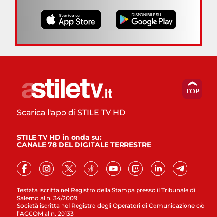
Scarica l'app di STILE TV HD
STILE TV HD in onda su:
CANALE 78 DEL DIGITALE TERRESTRE
Testata iscritta nel Registro della Stampa presso il Tribunale di
Salerno al n. 34/2009
Società iscritta nel Registro degli Operatori di Comunicazione c/o
l’AGCOM al n. 20133