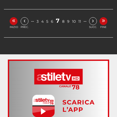
«
»
‹
›
7
…
…
3
4
5
6
8
9
10
11
INIZIO
PREC.
SUCC.
FINE
SCARICA
L’APP