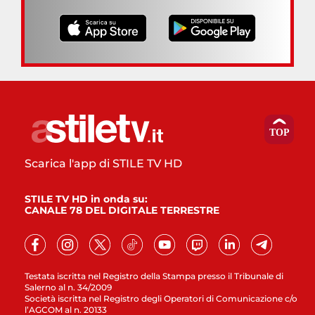
Scarica l'app di STILE TV HD
STILE TV HD in onda su:
CANALE 78 DEL DIGITALE TERRESTRE
Testata iscritta nel Registro della Stampa presso il Tribunale di
Salerno al n. 34/2009
Società iscritta nel Registro degli Operatori di Comunicazione c/o
l’AGCOM al n. 20133