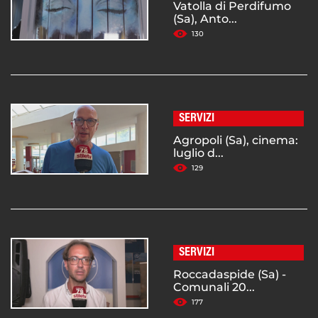
Vatolla di Perdifumo
(Sa), Anto...
130
SERVIZI
Agropoli (Sa), cinema:
luglio d...
129
SERVIZI
Roccadaspide (Sa) -
Comunali 20...
177