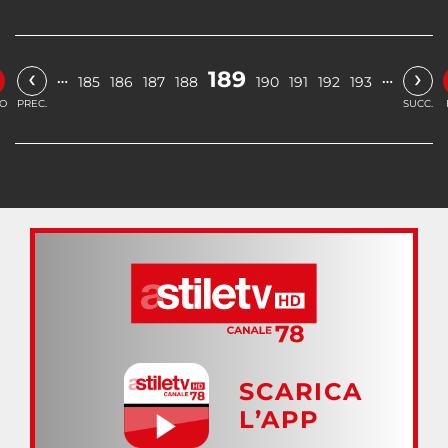
‹
›
189
…
…
185
186
187
188
190
191
192
193
IO
PREC.
SUCC.
SCARICA
L’APP