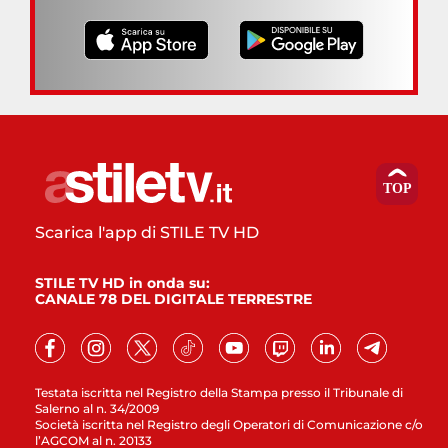
Scarica l'app di STILE TV HD
STILE TV HD in onda su:
CANALE 78 DEL DIGITALE TERRESTRE
Testata iscritta nel Registro della Stampa presso il Tribunale di
Salerno al n. 34/2009
Società iscritta nel Registro degli Operatori di Comunicazione c/o
l’AGCOM al n. 20133