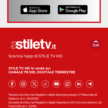
Scarica l'app di STILE TV HD
STILE TV HD in onda su:
CANALE 78 DEL DIGITALE TERRESTRE
Testata iscritta nel Registro della Stampa presso il Tribunale di
Salerno al n. 34/2009
Società iscritta nel Registro degli Operatori di Comunicazione c/o
l’AGCOM al n. 20133