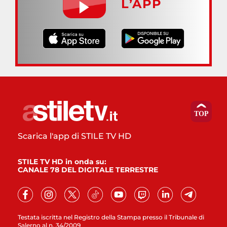
L’APP
Scarica l'app di STILE TV HD
STILE TV HD in onda su:
CANALE 78 DEL DIGITALE TERRESTRE
Testata iscritta nel Registro della Stampa presso il Tribunale di
Salerno al n. 34/2009