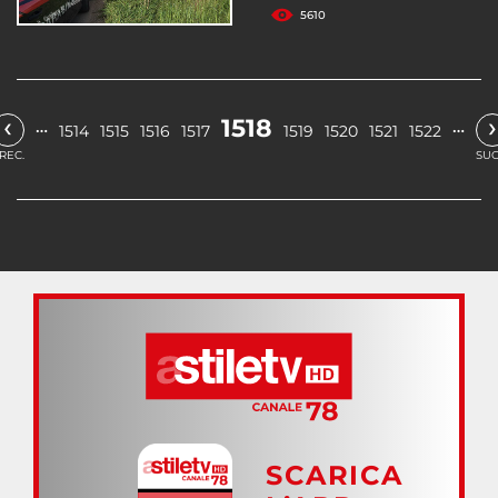
5610
‹
›
1518
…
…
1514
1515
1516
1517
1519
1520
1521
1522
REC.
SUC
SCARICA