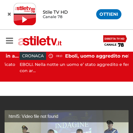
Stile TV HD
OTTIENI
Canale 78
Pontecagnano, incidente in autostrada: 5 giovani feriti
Eboli, uomo aggredito nella notte: indagini in c
CRONACA
08:13
ato
EBOLI. Nella notte un uomo e’ stato aggredito e ferito
con ar...
html5: Video file not found