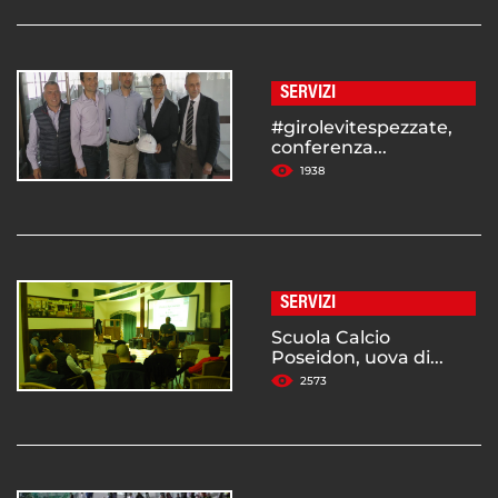
SERVIZI
#girolevitespezzate,
conferenza...
1938
SERVIZI
Scuola Calcio
Poseidon, uova di...
2573