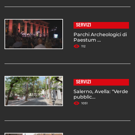
SERVIZI
Parchi Archeologici di
Paestum ...
112
SERVIZI
Salerno, Avella: "Verde
pubblic...
1051