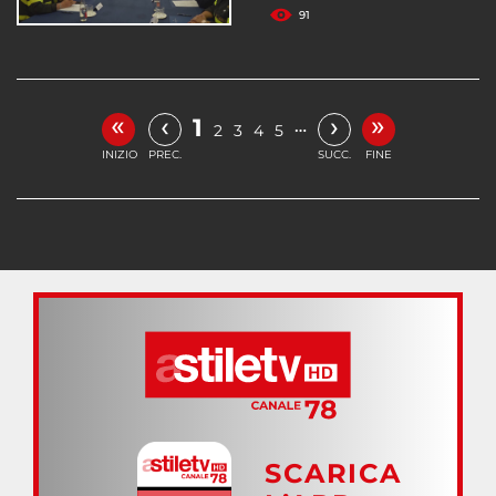
91
«
»
‹
›
1
…
2
3
4
5
INIZIO
PREC.
SUCC.
FINE
SCARICA