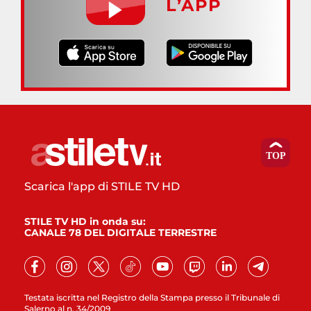
L’APP
Scarica l'app di STILE TV HD
STILE TV HD in onda su:
CANALE 78 DEL DIGITALE TERRESTRE
Testata iscritta nel Registro della Stampa presso il Tribunale di
Salerno al n. 34/2009