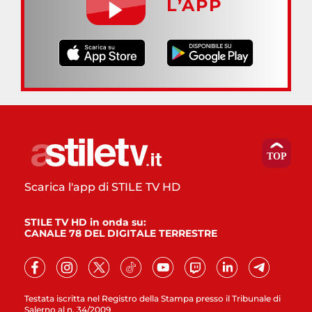
L’APP
Scarica l'app di STILE TV HD
STILE TV HD in onda su:
CANALE 78 DEL DIGITALE TERRESTRE
Testata iscritta nel Registro della Stampa presso il Tribunale di
Salerno al n. 34/2009