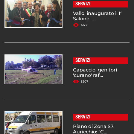
SERVIZI
Vallo, inaugurato il I°
Salone ...
4658
SERVIZI
Capaccio, genitori
'curano' raf...
5207
SERVIZI
Piano di Zona S7,
Auricchio: "C...