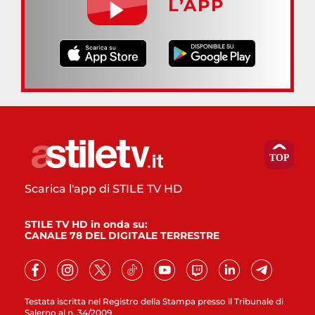
L’APP
Scarica l'app di STILE TV HD
STILE TV HD in onda su:
CANALE 78 DEL DIGITALE TERRESTRE
Testata iscritta nel Registro della Stampa presso il Tribunale di
Salerno al n. 34/2009