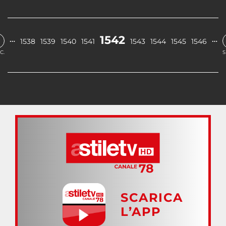
1542
…
…
1538
1539
1540
1541
1543
1544
1545
1546
C.
S
SCARICA
L’APP