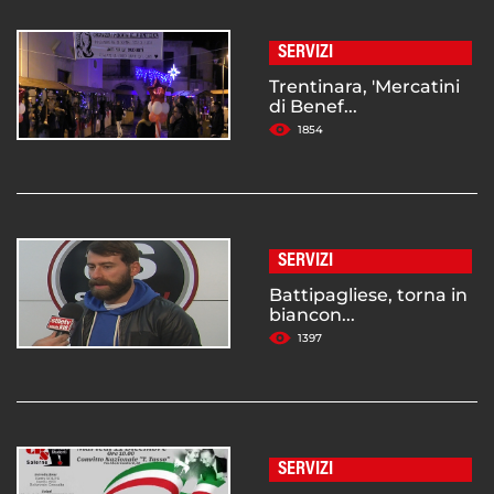
SERVIZI
Trentinara, 'Mercatini
di Benef...
1854
SERVIZI
Battipagliese, torna in
biancon...
1397
SERVIZI