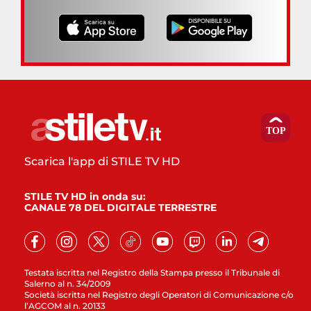
Scarica l'app di STILE TV HD
STILE TV HD in onda su:
CANALE 78 DEL DIGITALE TERRESTRE
Testata iscritta nel Registro della Stampa presso il Tribunale di
Salerno al n. 34/2009
Società iscritta nel Registro degli Operatori di Comunicazione c/o
l’AGCOM al n. 20133