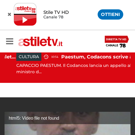
Stile TV HD
OTTIENI
Canale 78
Martina Carbonaro, braccialetto elettronico per i genitori della 14enne uccisa dall'ex
Paestum, Codacons scrive al ministro Giuli: "Rilanciare scavi dell'Anfiteatro nell'area archeologica"
CULTURA
10:54
CAPACCIO PAESTUM. Il Codancos lancia un appello al
ministro d...
html5: Video file not found