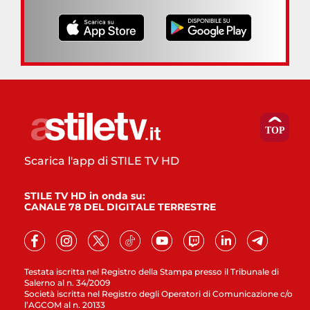
Scarica l'app di STILE TV HD
STILE TV HD in onda su:
CANALE 78 DEL DIGITALE TERRESTRE
Testata iscritta nel Registro della Stampa presso il Tribunale di
Salerno al n. 34/2009
Società iscritta nel Registro degli Operatori di Comunicazione c/o
l’AGCOM al n. 20133