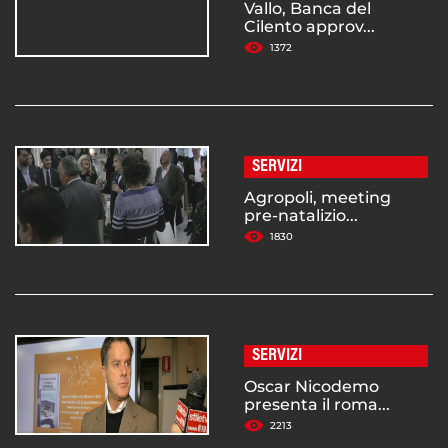
Vallo, Banca del
Cilento approv...
1372
SERVIZI
Agropoli, meeting
pre-natalizio...
1830
SERVIZI
Oscar Nicodemo
presenta il roma...
2213