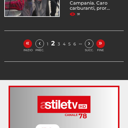
Campania. Caro
carburanti, pror...
91
«
»
‹
›
2
…
1
3
4
5
6
INIZIO
PREC.
SUCC.
FINE