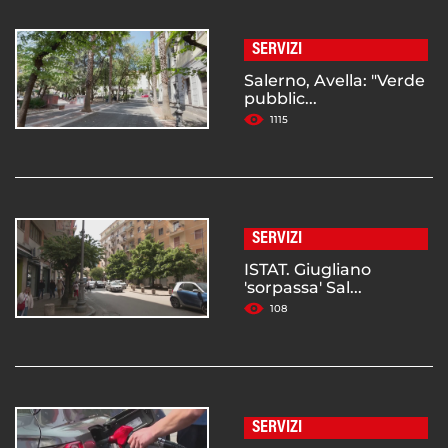
SERVIZI
Salerno, Avella: "Verde
pubblic...
1115
SERVIZI
ISTAT. Giugliano
'sorpassa' Sal...
108
SERVIZI