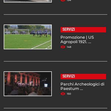
154
SERVIZI
Promozione | US
Agropoli 1921. ...
148
SERVIZI
Parchi Archeologici di
Paestum ...
150