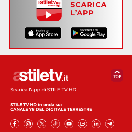
SCARICA
L’APP
Scarica l'app di STILE TV HD
STILE TV HD in onda su:
CANALE 78 DEL DIGITALE TERRESTRE