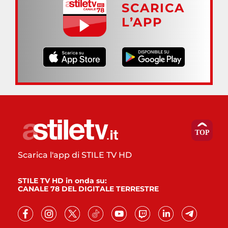
SCARICA
L’APP
Scarica l'app di STILE TV HD
STILE TV HD in onda su:
CANALE 78 DEL DIGITALE TERRESTRE