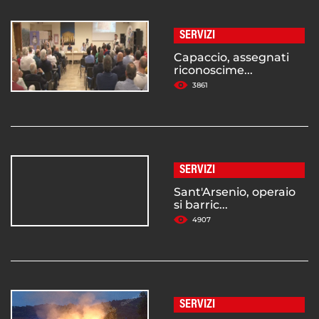
SERVIZI
Capaccio, assegnati
riconoscime...
3861
SERVIZI
Sant'Arsenio, operaio
si barric...
4907
SERVIZI