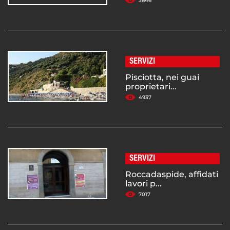
3846
SERVIZI
Pisciotta, nei guai
proprietari...
4937
SERVIZI
Roccadaspide, affidati
lavori p...
7017