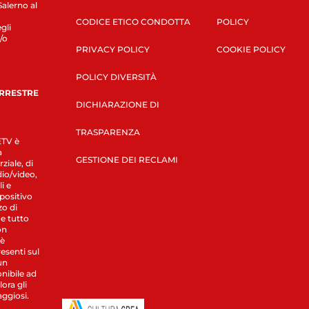
Salerno al
CODICE ETICO CONDOTTA
POLICY
gli
/o
PRIVACY POLICY
COOKIE POLICY
POLICY DIVERSITÀ
ERRESTRE
DICHIARAZIONE DI
TRASPARENZA
LETV è
a
GESTIONE DEI RECLAMI
ziale, di
dio/video,
i e
spositivo
zo di
 e tutto
on
 è
esenti sul
un
nibile ad
ora gli
aggiosi.