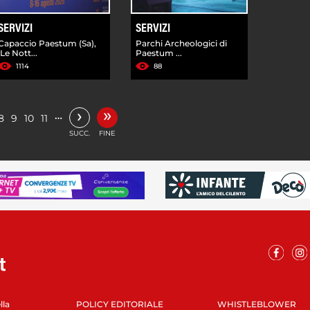
SERVIZI
SERVIZI
Capaccio Paestum (Sa),
Parchi Archeologici di
'Le Nott...
Paestum ...
1114
88
»
›
…
8
9
10
11
SUCC.
FINE
lla
POLICY EDITORIALE
WHISTLEBLOWER