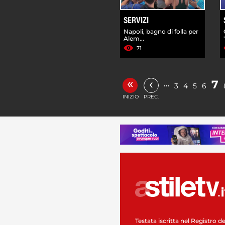
SERVIZI
Napoli, bagno di folla per
Alem...
71
«
‹
7
…
3
4
5
6
INIZIO
PREC.
Testata iscritta nel Registro de