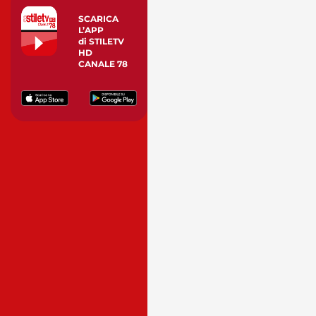
SCARICA
L’APP
di STILETV
HD
CANALE 78