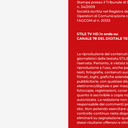
Stampa presso il Tribunale di 
n. 34/2009
Società iscritta nel Registro de
Operatori di Comunicazione c
l’AGCOM al n. 20133
STILE TV HD in onda su:
CANALE 78 DEL DIGITALE T
La riproduzione dei contenuti
giornalistici della testata STI
riservata. Pertanto, è vietata l
riproduzione e l’uso, anche par
testi, fotografie, contenuti au
filmati, loghi, grafiche aziendal
pubblicitarie, con qualsiasi di
elettronico/digitale o per mez
fotocopie, registrazioni, cover
quanto è ascrivibile a copia n
autorizzata. La redazione non
responsabile dei commenti pr
sito. Non potendo esercitare 
controllo continuo resta dispo
eliminarli su segnalazione qual
stessi risultano offensivi e oltr