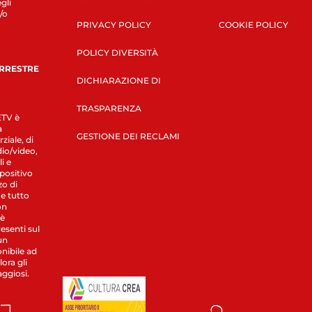
gli
/o
PRIVACY POLICY
COOKIE POLICY
POLICY DIVERSITÀ
ERRESTRE
DICHIARAZIONE DI
TRASPARENZA
LETV è
a
GESTIONE DEI RECLAMI
ziale, di
dio/video,
i e
spositivo
zo di
 e tutto
on
 è
esenti sul
un
nibile ad
ora gli
aggiosi.