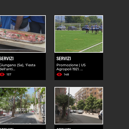
SERVIZI
SERVIZI
Giungano (Sa), 'Festa
Promozione | US
dell'anti...
Agropoli 1921. ...
157
148