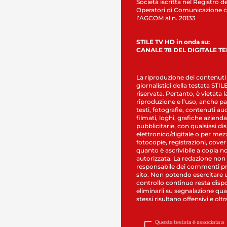
Società iscritta nel Registro de
Operatori di Comunicazione c
l’AGCOM al n. 20133
STILE TV HD in onda su:
CANALE 78 DEL DIGITALE T
La riproduzione dei contenuti
giornalistici della testata STI
riservata. Pertanto, è vietata l
riproduzione e l’uso, anche par
testi, fotografie, contenuti au
filmati, loghi, grafiche aziendal
pubblicitarie, con qualsiasi di
elettronico/digitale o per mez
fotocopie, registrazioni, cover
quanto è ascrivibile a copia n
autorizzata. La redazione non
responsabile dei commenti pr
sito. Non potendo esercitare 
controllo continuo resta dispo
eliminarli su segnalazione qual
stessi risultano offensivi e oltr