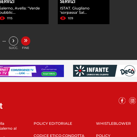
SERVIZI
SERVIZI
Salerno, Avella: "Verde
ISTAT. Giugliano
pubblic...
'sorpassa' Sal...
1115
109
»
›
…
SUCC.
FINE
lla
POLICY EDITORIALE
WHISTLEBLOWER
Salerno al
CODICE ETICO CONDOTTA
POLICY