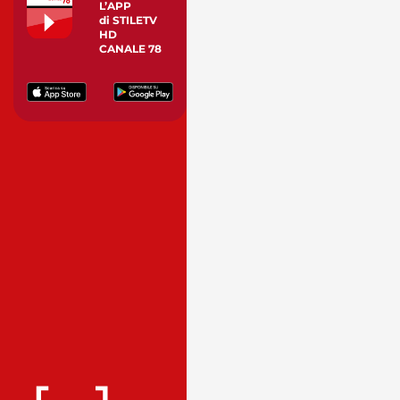
L’APP
di STILETV
HD
CANALE 78