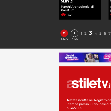
SERVIZI
Parchi Archeologici di
Paestum ...
150
«
‹
3
1
2
4
5
6
7
INIZIO
PREC.
Testata iscritta nel Registro de
Stampa presso il Tribunale di 
n. 34/2009