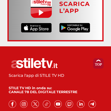
SCARICA
L’APP
Scarica l'app di STILE TV HD
STILE TV HD in onda su:
CANALE 78 DEL DIGITALE TERRESTRE