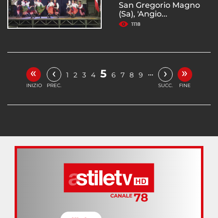
San Gregorio Magno
(Sa), 'Angio...
1118
«
»
‹
›
5
…
1
2
3
4
6
7
8
9
INIZIO
PREC.
SUCC.
FINE