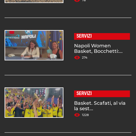
78
SERVIZI
Napoli Women
Basket, Bocchetti:...
274
SERVIZI
Basket. Scafati, al via
la sest...
1228