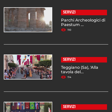
SERVIZI
Parchi Archeologici di
Paestum ...
110
SERVIZI
Teggiano (Sa), 'Alla
tavola del...
114
SERVIZI