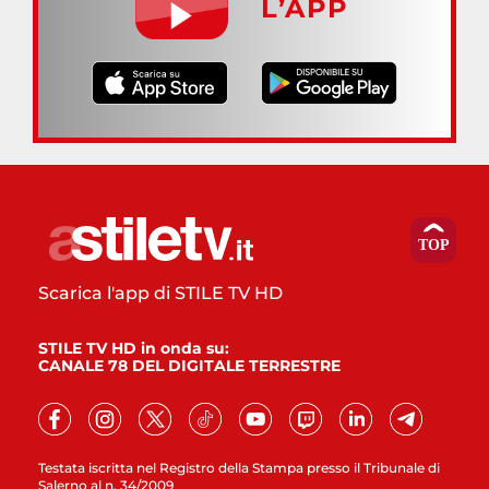
L’APP
Scarica l'app di STILE TV HD
STILE TV HD in onda su:
CANALE 78 DEL DIGITALE TERRESTRE
Testata iscritta nel Registro della Stampa presso il Tribunale di
Salerno al n. 34/2009