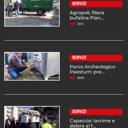
SERVIZI
Agropoli, filiera
bufalina Pian...
2313
SERVIZI
Parco Archeologico
Paestum: pre...
3639
SERVIZI
Capaccio: lacrime e
dolore ai f...