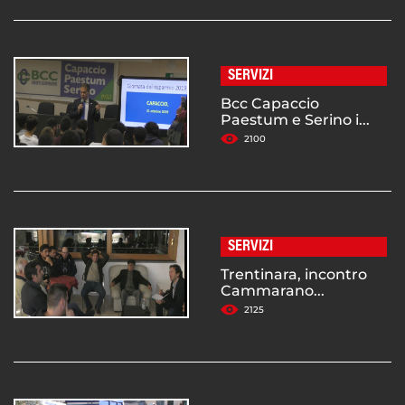
SERVIZI
Bcc Capaccio
Paestum e Serino i...
2100
SERVIZI
Trentinara, incontro
Cammarano...
2125