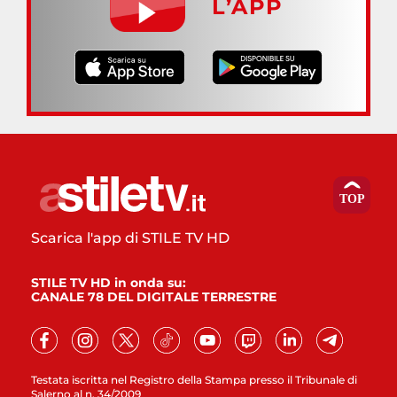
L’APP
Scarica l'app di STILE TV HD
STILE TV HD in onda su:
CANALE 78 DEL DIGITALE TERRESTRE
Testata iscritta nel Registro della Stampa presso il Tribunale di
Salerno al n. 34/2009