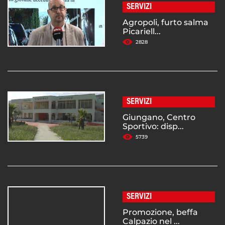
SERVIZI
Agropoli, furto salma
Picariell...
2828
SERVIZI
Giungano, Centro
Sportivo: disp...
5739
SERVIZI
Promozione, beffa
Calpazio nel ...