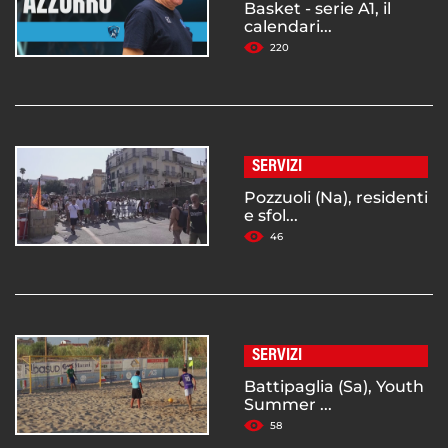
Basket - serie A1, il
calendari...
220
SERVIZI
Pozzuoli (Na), residenti
e sfol...
46
SERVIZI
Battipaglia (Sa), Youth
Summer ...
58