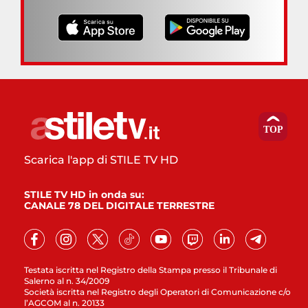
Scarica l'app di STILE TV HD
STILE TV HD in onda su:
CANALE 78 DEL DIGITALE TERRESTRE
Testata iscritta nel Registro della Stampa presso il Tribunale di
Salerno al n. 34/2009
Società iscritta nel Registro degli Operatori di Comunicazione c/o
l’AGCOM al n. 20133