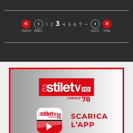
«
»
‹
›
3
…
1
2
4
5
6
7
INIZIO
PREC.
SUCC.
FINE
SCARICA
L’APP