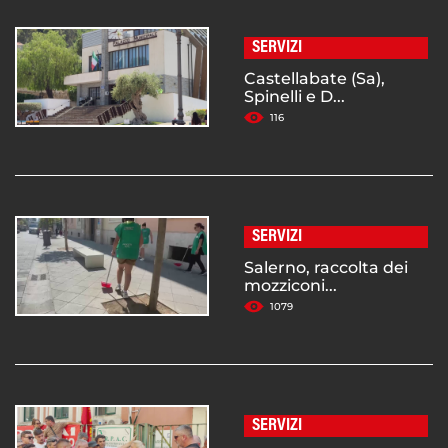
SERVIZI
Castellabate (Sa),
Spinelli e D...
116
SERVIZI
Salerno, raccolta dei
mozziconi...
1079
SERVIZI