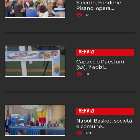
Salerno, Fonderie
Pisano: opera...
117
SERVIZI
Capaccio Paestum
(Sa), 1' edizi...
101
SERVIZI
Napoli Basket, società
e comune...
1170