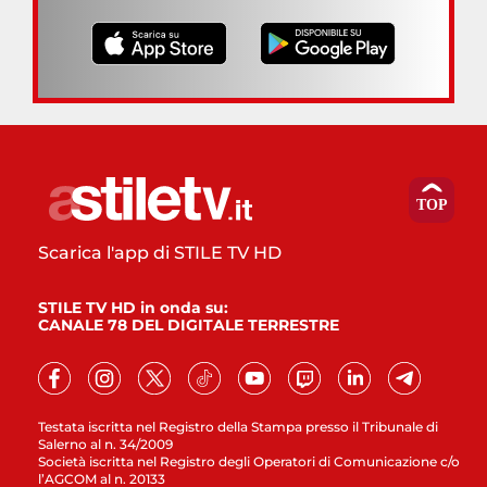
Scarica l'app di STILE TV HD
STILE TV HD in onda su:
CANALE 78 DEL DIGITALE TERRESTRE
Testata iscritta nel Registro della Stampa presso il Tribunale di
Salerno al n. 34/2009
Società iscritta nel Registro degli Operatori di Comunicazione c/o
l’AGCOM al n. 20133