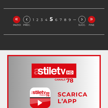
«
»
‹
›
5
…
1
2
3
4
6
7
8
9
INIZIO
PREC.
SUCC.
FINE
SCARICA
L’APP